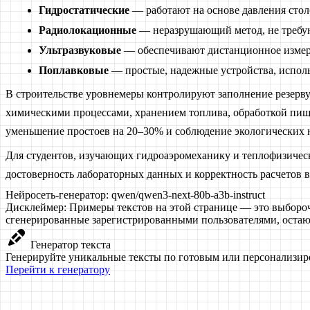
Гидростатические
— работают на основе давления сто
Радиолокационные
— неразрушающий метод, не требую
Ультразвуковые
— обеспечивают дистанционное измер
Поплавковые
— простые, надежные устройства, исполь
В строительстве уровнемеры контролируют заполнение резерв
химическими процессами, хранением топлива, обработкой пище
уменьшение простоев на 20–30% и соблюдение экологических 
Для студентов, изучающих гидроаэромеханику и теплофизиче
достоверность лабораторных данных и корректность расчетов в
Нейросеть-генератор:
qwen/qwen3-next-80b-a3b-instruct
Дисклеймер:
Примеры текстов на этой странице — это выборо
сгенерированные зарегистрированными пользователями, остаю
Генератор текста
Генерируйте уникальные тексты по готовым или персонализ
Перейти к генератору